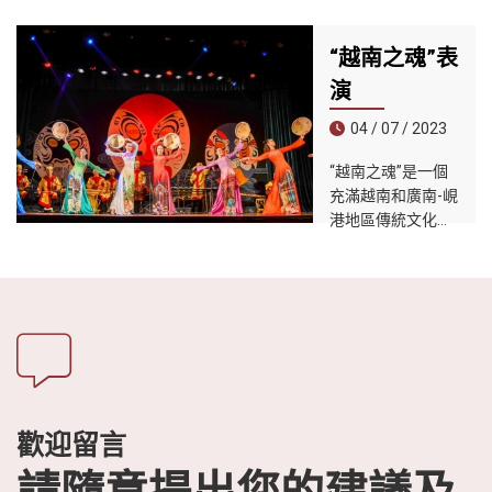
產，涵蓋越南歷代
宮廷音樂的主流，
“越南之魂”表
承繼了具有一千多
年曆史的越南音樂
演
的全部精華。
04 / 07 / 2023
“越南之魂”是一個
充滿越南和廣南-峴
港地區傳統文化特
徵的藝術表演節
目。表演內容和方
法以Quang的
Tuong Art藝術為
基礎，並與越南中
部典型的傳統藝術
表演交織在一起。
歡迎留言