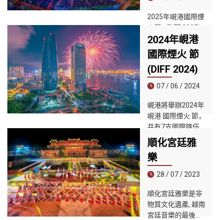
2025年峴港國際煙
火節（DIFF 2025）
2024年峴港
將於2025年5月31
日至7月12日舉
國際煙火 節
行，主題為「峴港
(DIFF 2024)
－新時代」
（Danang - The
07 / 06 / 2024
New Rising
Era）。
峴港將舉辦2024年
峴港 國際煙火 節，
共有7支國際隊伍
參賽，其中包括3
順化宮廷雅
支新隊伍首次亮
樂
相。
28 / 07 / 2023
順化宮廷雅樂是非
物質文化遺產, 越南
宮廷音樂的最後遺