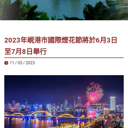
社
-
錫
安
旅
2023年峴港市國際煙花節將於6月3日
遊
-
至7月8日舉行
您
11 / 03 / 2023
在
越
南
最
好
的
合
作
夥
伴！