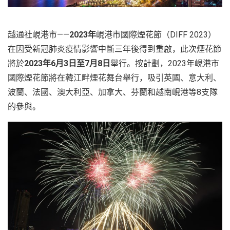
越
南
越通社峴港市——
2023年
峴港市國際煙花節（DIFF 2023）
LOCAL
在因受新冠肺炎疫情影響中斷三年後得到重啟，此次煙花節
旅
將於
2023年6月3日至7月8日
舉行。按計劃，2023年峴港市
行
社
國際煙花節將在韓江畔煙花舞台舉行，吸引英國、意大利、
波蘭、法國、澳大利亞、加拿大、芬蘭和越南峴港等8支隊
的參與。