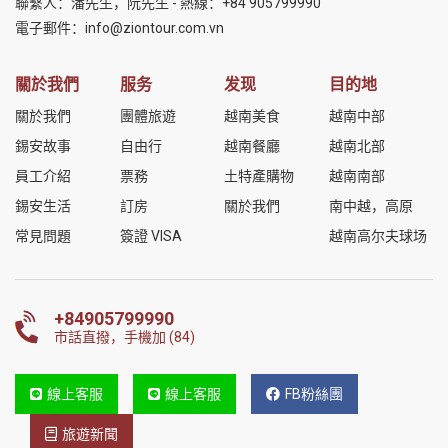
聯繫人：潘先生，阮先生 - 熱線：
+84 905799990
電子郵件：
info@ziontour.com.vn
關於我們
服务
发现
目的地
關於我們
團體旅遊
越南美食
越南中部
錫安故事
自由行
越南餐廳
越南北部
員工介紹
票務
土特產購物
越南南部
錫安生活
訂房
關於我們
南中越，高原
常見問題
簽證 VISA
越南高尔夫球场
+84905799990
市話直撥，手機加 (84)
線上客服
線上客服
FB粉絲團
旅遊新聞