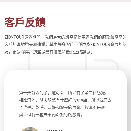
客戶反饋
ZIONTOUR運營期間。我們最大的遺產是使用過我們的服務和產品的
客戶的真誠讚美和建議。其中許多客戶不僅成為ZIONTOUR發展的摯
友，更是夥伴。這些是最有價值和最公正的證據：
生，中文流
第一天就收到了，還可以，所以有了第二個感覺。
前一天晚上
風趣，行
相比河內，胡志明沒有什麼好的spa店，所以就只去
導遊英文
國，都很
了這裡。乾淨，友好和漂亮的內飾。按摩不是很
到湄公河
大力推薦
爽，但有一種去東南亞旅行的感覺。
以跑2個
吃完早餐