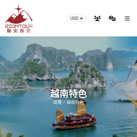
USD
越
南
錫
安
國
際
旅
行
越南特色
社
總覽
越南特色
-
越
南
地
接