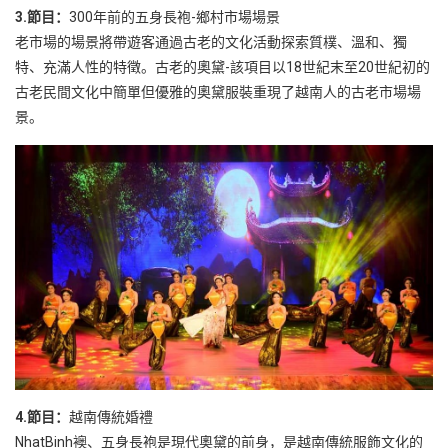
3.節目：
300年前的五身長袍-鄉村市場場景
老市場的場景將帶遊客通過古老的文化活動探索質樸、溫和、獨
特、充滿人性的特徵。古老的奧黛-該項目以18世紀末至20世紀初的
古老民間文化中簡單但優雅的奧黛服裝重現了越南人的古老市場場
景。
4.節目：
越南傳統婚禮
NhatBinh襖、五身長袍是現代奧黛的前身，是越南傳統服飾文化的