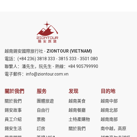
越南錫安國際旅行社 -
ZIONTOUR (VIETNAM)
電話：
(+84 236) 3818 333
-
3815 333
-
3501 080
聯繫人：潘先生，阮先生 - 熱線：
+84 905799990
電子郵件：
info@ziontour.com.vn
關於我們
服务
发现
目的地
關於我們
團體旅遊
越南美食
越南中部
錫安故事
自由行
越南餐廳
越南北部
員工介紹
票務
土特產購物
越南南部
錫安生活
訂房
關於我們
南中越，高原