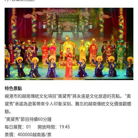
越
南
LOCAL
旅
行
社
特色景
點
峴港市的越南傳統文化項目“奧黛秀”將永遠是文化旅遊的亮點。 “奧
黛秀”承諾為遊客帶來令人印象深刻、難忘的越南傳統文化價值觀體
驗。
“奧黛秀”節目持續60分鐘
每日展覽：01 開放時間：19:45
票價：400000越南盾/票