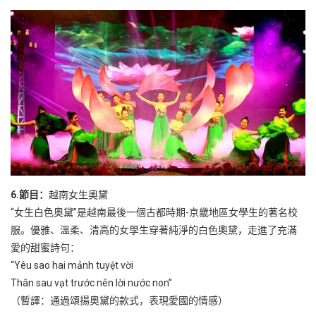
6.節目：
越南女生奧黛
“女生白色奧黛”是越南最後一個古都時期-京畿地區女學生的著名校
服。優雅、溫柔、清高的女學生穿著純淨的白色奧黛，走進了充滿
愛的甜蜜詩句：
“Yêu sao hai mảnh tuyệt vời
Thân sau vạt trước nên lời nước non”
（暫譯：通過頌揚奧黛的款式，表現愛國的情感）