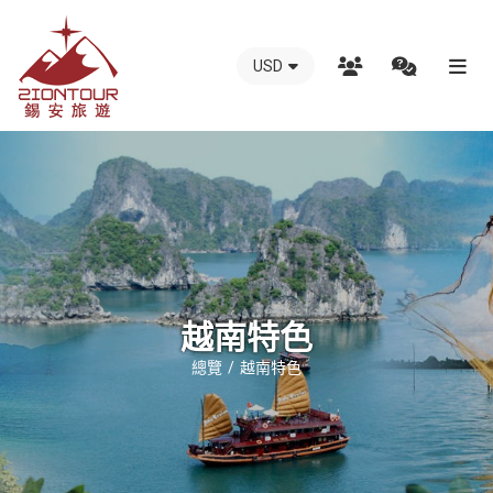
USD
越
南
錫
安
國
際
旅
行
越南特色
社
總覽
越南特色
-
越
南
地
接