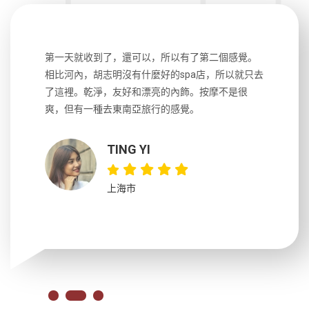
生，中文流
第一天就收到了，還可以，所以有了第二個感覺。
前一天晚上
風趣，行
相比河內，胡志明沒有什麼好的spa店，所以就只去
導遊英文
國，都很
了這裡。乾淨，友好和漂亮的內飾。按摩不是很
到湄公河
大力推薦
爽，但有一種去東南亞旅行的感覺。
以跑2個
吃完早餐
TING YI
上海市