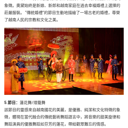
象徵。奧黛始終是新娘、新郎和越南家庭在過去幸福婚禮上選擇的
莊嚴服裝。 “傳統婚禮”的節目生動地描繪了一場古老的婚禮，尊榮
了越南人民的宗教和文化之美。
5.節目：
蓮花舞/燈籠舞
該節目的靈感來自越南國花的美麗，是優雅、純潔和文化特徵的象
徵，體現在當代融合的傳統藝術舞蹈語言中，將音樂的甜美旋律和
舞蹈演員的優雅舞蹈如芬芳的蓮花，帶給觀眾難忘的情感。