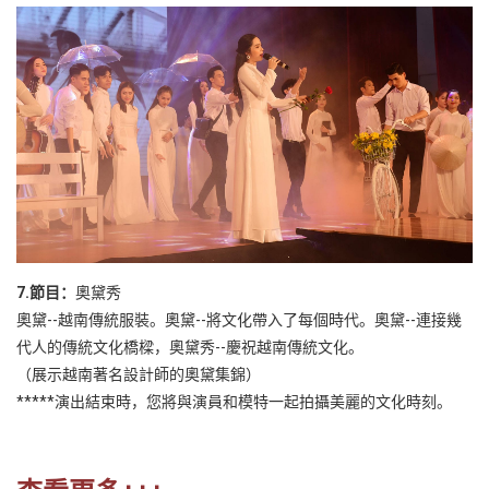
7.節目：
奧黛秀
奧黛--越南傳統服裝。奧黛--將文化帶入了每個時代。奧黛--連接幾
代人的傳統文化橋樑，奧黛秀--慶祝越南傳統文化。
（展示越南著名設計師的奧黛集錦）
*****演出結束時，您將與演員和模特一起拍攝美麗的文化時刻。