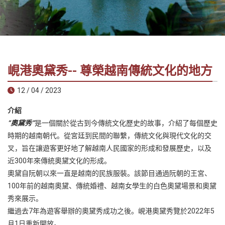
社
-
錫
安
旅
峴港奧黛秀-- 尊榮越南傳統文化的地方
遊
-
12 / 04 / 2023
您
介紹
在
“奧黛秀”
是一個關於從古到今傳統文化歷史的故事，介紹了每個歷史
越
時期的越南朝代。從宮廷到民間的聯繫，傳統文化與現代文化的交
南
叉，旨在讓遊客更好地了解越南人民國家的形成和發展歷史，以及
最
近300年來傳統奧黛文化的形成。
好
奧黛自阮朝以來一直是越南的民族服裝。該節目通過阮朝的王宮、
的
100年前的越南奧黛、傳統婚禮、越南女學生的白色奧黛場景和奧黛
合
秀來展示。
作
繼過去7年為遊客舉辦的奧黛秀成功之後。峴港奧黛秀覽於2022年5
夥
月1日重新開放。
伴！