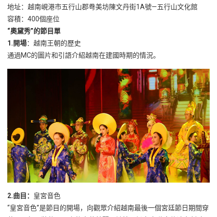
地址：越南峴港市五行山郡弮美坊陳文丹街1A號—五行山文化館
容積：400個座位
“奧黛秀”的節目單
1.開場
：越南王朝的歷史
通過MC的圖片和引語介紹越南在建國時期的情況。
2.曲目：
皇宮音色
“皇宮音色”是節目的開場，向觀眾介紹越南最後一個宮廷節日期間穿