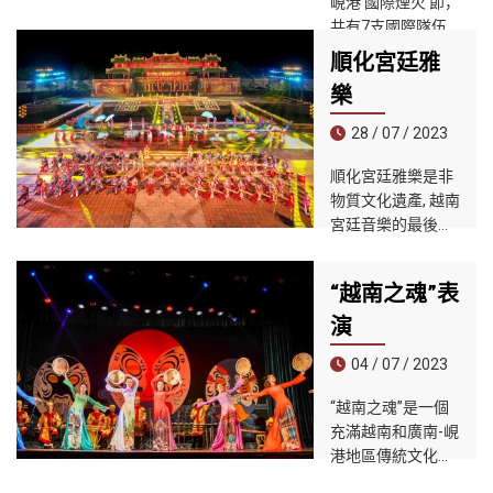
峴港 國際煙火 節，
共有7支國際隊伍
參賽，其中包括3
順化宮廷雅
支新隊伍首次亮
樂
相。
28 / 07 / 2023
順化宮廷雅樂是非
物質文化遺產, 越南
宮廷音樂的最後遺
產，涵蓋越南歷代
宮廷音樂的主流，
“越南之魂”表
承繼了具有一千多
年曆史的越南音樂
演
的全部精華。
04 / 07 / 2023
“越南之魂”是一個
充滿越南和廣南-峴
港地區傳統文化特
徵的藝術表演節