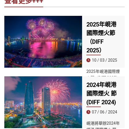
查看更多+++
2025年峴港
國際煙火節
（DIFF
2025）
10 / 03 / 2025
2025年峴港國際煙
火節（DIFF 2025）
2024年峴港
將於2025年5月31
日至7月12日舉
國際煙火 節
行，主題為「峴港
(DIFF 2024)
－新時代」
（Danang - The
07 / 06 / 2024
New Rising
Era）。
峴港將舉辦2024年