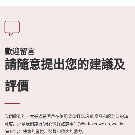
目。表演內容和方
法以Quang的
Tuong Art藝術為
基礎，並與越南中
部典型的傳統藝術
表演交織在一起。
歡迎留言
請隨意提出您的建議及
評價
我們收到的一大好處是客戶在使用 ZIONTOUR 的產品和服務時的滿
意度。那是我們踐行“用心做好旅遊事”（Whatever we do, we do
heartily）使命的喜悅、鼓舞和強大的動力。