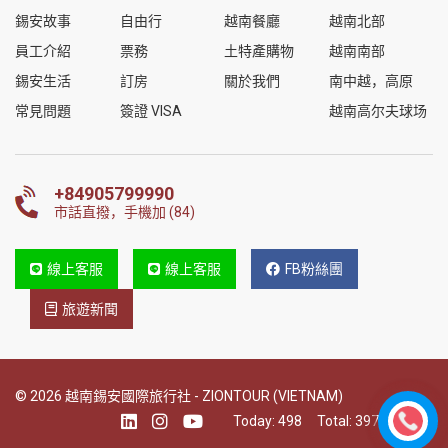
錫安故事
自由行
越南餐廳
越南北部
員工介紹
票務
土特產購物
越南南部
錫安生活
訂房
關於我們
南中越，高原
常見問題
簽證 VISA
越南高尔夫球场
+84905799990
市話直撥，手機加 (84)
線上客服
線上客服
FB粉絲團
旅遊新聞
© 2026 越南錫安國際旅行社 - ZIONTOUR (VIETNAM)
Today:
498
Total:
397075