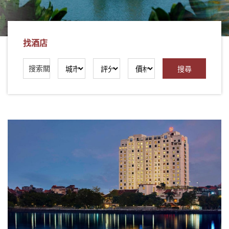
社
-
錫
找酒店
安
旅
遊
-
您
在
越
南
最
好
的
合
作
夥
伴！