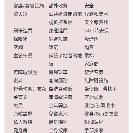
會議/宴會設施
額外收費
安全
滅火器
公共區域閉路電
煙霧報警器
視監控系統
安全報警器
刷卡進門
鑰匙進門
24小時安保
保險箱
綜合設施
吸煙區
空調
暖氣
隔音
盒裝午餐
鋪設了地毯的地
電梯
板
家庭間
無障礙設施
機場班車
禁煙客房
熨斗
客房服務
無障礙設施
視覺輔助：布萊
盥洗盆較低
坐便器 - 帶扶手
葉盲文
無障礙通道
室外泳池
免費！
全年開放
泳池/沙灘毛巾
康體設施
兒童泳池
健身/Spa更衣室
私人教練
健身課程
瑜伽課程
健身房
全身按摩
手部按摩