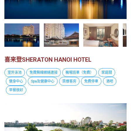
越
南
LOCAL
旅
行
社
喜来登SHERATON HANOI HOTEL
室外泳池
免費無線網絡連接
機場班車（免費）
家庭間
健身中心
Spa及健康中心
禁煙客房
免費停車
酒吧
早餐很好