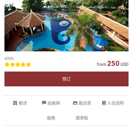
#河內
250
from
USD
预订
概述
設施與
飯店周
入住說明
服務
圍景點