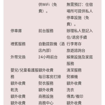
供WiFi（免
無需預訂：住宿
費）。
場所可提供私人
停車設施（免
費）。
停車庫
前台服務
辦理私人登記入
住/退房手續
禮賓服務
自動提款機（酒
行李寄存
店內部）
旅遊諮詢台
外幣兌換
24小時前台
娛樂設施及家庭
服務
嬰兒/兒童看護服
額外收費
清潔服務
務
每日客房打掃
熨褲機
額外收費
熨衣服務
額外收費
乾洗
額外收費
洗衣
額外收費
商務設施
傳真/複印
額外收費
商務中心
額外收費