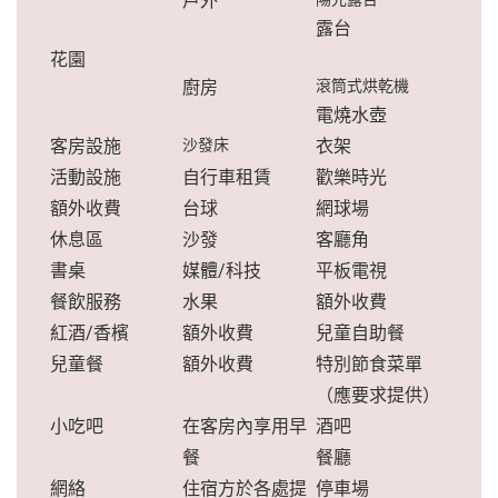
戶外
露台
花園
廚房
滾筒式烘乾機
電燒水壺
客房設施
沙發床
衣架
活動設施
自行車租賃
歡樂時光
額外收費
台球
網球場
休息區
沙發
客廳角
書桌
媒體/科技
平板電視
餐飲服務
水果
額外收費
紅酒/香檳
額外收費
兒童自助餐
兒童餐
額外收費
特別節食菜單
（應要求提供）
小吃吧
在客房內享用早
酒吧
餐
餐廳
網絡
住宿方於各處提
停車場