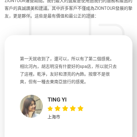
ZIONTOUR運營期間。我們最大的遺產是使用過我們的服務和產品的
客戶的真誠讚美和建議。其中許多客戶不僅成為ZIONTOUR發展的摯
友，更是夥伴。這些是最有價值和最公正的證據：
生，中文流
第一天就收到了，還可以，所以有了第二個感覺。
前一天晚上
風趣，行
相比河內，胡志明沒有什麼好的spa店，所以就只去
導遊英文
國，都很
了這裡。乾淨，友好和漂亮的內飾。按摩不是很
到湄公河
大力推薦
爽，但有一種去東南亞旅行的感覺。
以跑2個
吃完早餐
TING YI
上海市