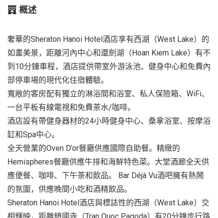
概述
奢華的Sheraton Hanoi Hotel酒店享有西湖（West Lake）的
如畫美景，距離河內中心和還劍湖（Hoan Kiem Lake）有不
到10分鐘車程，酒店提供帶室外游泳池、健身中心和免費內
部停車場的現代化住宿體驗。
寬敞的客房配有獨立的淋浴間和浴室、私人保險箱、WiFi、
一台平板有線電視和免費茶水/咖啡。
酒店設有帶健身器材的24小時健身中心、桑拿浴室、按摩浴
缸和Spa中心。
全天營業的Oven D’or餐廳供應國際自助餐。精緻的
Hemispheres餐廳供應牛排和海鮮特色菜。大堂酒廊全天供
應便餐、咖啡、下午茶和飲品。 Bar Déjà Vu酒吧擁有熱鬧
的氛圍，供應晚間小吃和酒精飲品。
Sheraton Hanoi Hotel酒店與標誌性的西湖（West Lake）交
相輝映，距離鎮國寺（Tran Quoc Pagoda）有20分鐘步行路