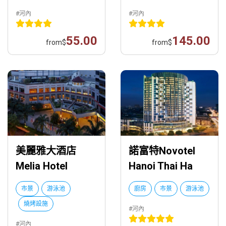
#河內
#河內
55.00
145.00
from
$
from
$
美麗雅大酒店
諾富特Novotel
Melia Hotel
Hanoi Thai Ha
市景
游泳池
廚房
市景
游泳池
燒烤設施
#河內
#河內