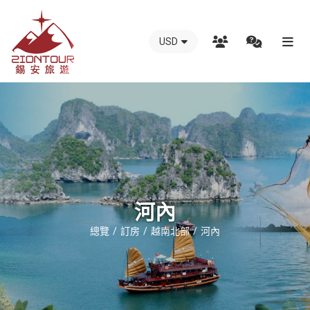
USD
越
南
錫
安
國
際
旅
行
河內
社
總覽
訂房
越南北部
河內
-
越
南
地
接