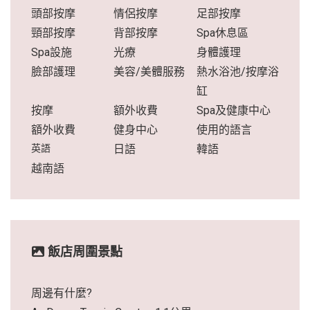
頭部按摩
情侶按摩
足部按摩
頸部按摩
背部按摩
Spa休息區
Spa設施
光療
身體護理
臉部護理
美容/美體服務
熱水浴池/按摩浴
缸
按摩
額外收費
Spa及健康中心
額外收費
健身中心
使用的語言
英語
日語
韓語
越南語
飯店周圍景點
周邊有什麼?