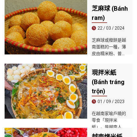
相當有嚼勁，有湯
芝麻球 (Bánh
麵也有乾麵形式可
選擇。
ram)
22 / 03 / 2024
芝麻球或橙餅是越
南蛋糕的一種，薄
皮由糯米粉、普通
米粉製成，可能有
土豆泥，炸至金黃
現拌米紙
色，裡面填滿青豆
和椰奶（ 芝麻球）
(Bánh tráng
或豬肉、粉絲、木
trộn)
耳、乾 洋蔥、辣椒
（鹹甜甜圈）。
01 / 09 / 2023
在越南家喻戶曉的
零食「現拌米
紙」，是越南人家
桌上時常準備的一