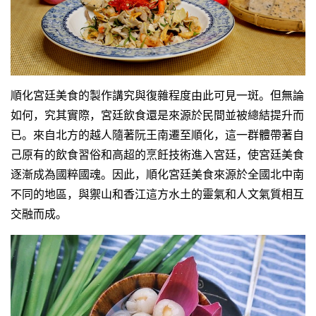
順化宮廷美食的製作講究與復雜程度由此可見一斑。但無論
如何，究其實際，宮廷飲食還是來源於民間並被總結提升而
已。來自北方的越人隨著阮王南遷至順化，這一群體帶著自
己原有的飲食習俗和高超的烹飪技術進入宮廷，使宮廷美食
逐漸成為國粹國魂。因此，順化宮廷美食來源於全國北中南
不同的地區，與禦山和香江這方水土的靈氣和人文氣質相互
交融而成。