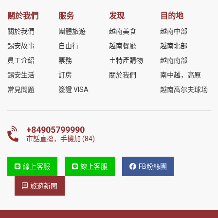
關於我們
服务
发现
目的地
關於我們
團體旅遊
越南美食
越南中部
錫安故事
自由行
越南餐廳
越南北部
員工介紹
票務
土特產購物
越南南部
錫安生活
訂房
關於我們
南中越，高原
常見問題
簽證 VISA
越南高尔夫球场
+84905799990
市話直撥，手機加 (84)
線上客服
線上客服
FB粉絲團
旅遊新聞