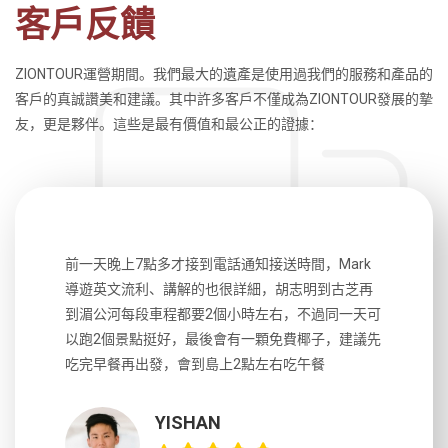
客戶反饋
ZIONTOUR運營期間。我們最大的遺產是使用過我們的服務和產品的
客戶的真誠讚美和建議。其中許多客戶不僅成為ZIONTOUR發展的摯
友，更是夥伴。這些是最有價值和最公正的證據：
個感覺。
前一天晚上7點多才接到電話通知接送時間，Mark
這次的旅
所以就只去
導遊英文流利、講解的也很詳細，胡志明到古芝再
利，詳細
不是很
到湄公河每段車程都要2個小時左右，不過同一天可
程時間也
以跑2個景點挺好，最後會有一顆免費椰子，建議先
好相處，
吃完早餐再出發，會到島上2點左右吃午餐
這位導遊以
YISHAN