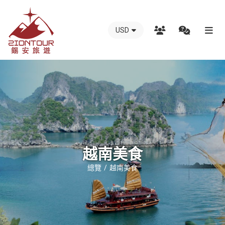
USD
越
南
錫
安
國
際
旅
行
越南美食
社
總覽
越南美食
-
越
南
地
接