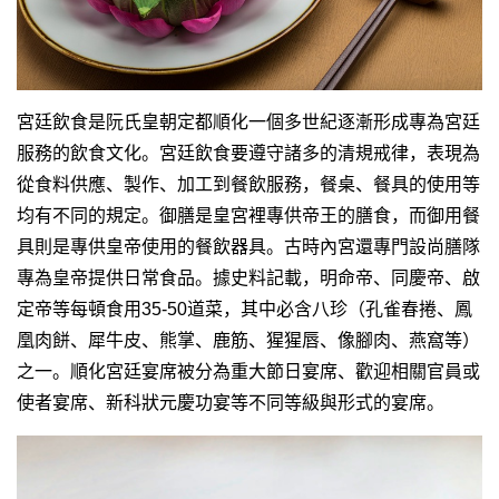
宮廷飲食是阮氏皇朝定都順化一個多世紀逐漸形成專為宮廷
服務的飲食文化。宮廷飲食要遵守諸多的清規戒律，表現為
從食料供應、製作、加工到餐飲服務，餐桌、餐具的使用等
均有不同的規定。御膳是皇宮裡專供帝王的膳食，而御用餐
具則是專供皇帝使用的餐飲器具。古時內宮還專門設尚膳隊
專為皇帝提供日常食品。據史料記載，明命帝、同慶帝、啟
定帝等每頓食用35-50道菜，其中必含八珍（孔雀春捲、鳳
凰肉餅、犀牛皮、熊掌、鹿筋、猩猩唇、像腳肉、燕窩等）
之一。順化宮廷宴席被分為重大節日宴席、歡迎相關官員或
使者宴席、新科狀元慶功宴等不同等級與形式的宴席。