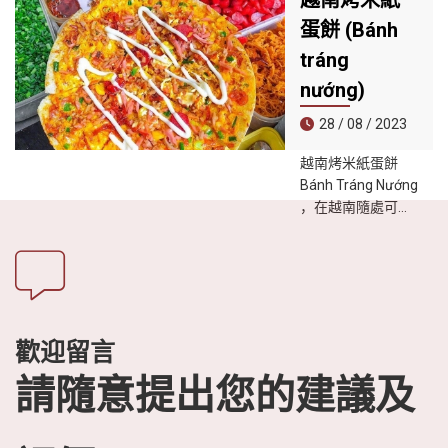
越南烤米紙
道菜，吃法十分
蛋餅 (Bánh
多，包括包生菜和
其他配料成米紙
tráng
捲、軟化米紙後沾
nướng)
醬料食用，是學校
或辦公室中常出現
28 / 08 / 2023
的小吃。
越南烤米紙蛋餅
Bánh Tráng Nướng
，在越南隨處可見
米紙蛋餅，只要幾
樣食材就成為越南
人全日皆可享用的
庶民小吃，這也是
不少外地人覺得甚
為美味的越南小
歡迎留言
吃。將風乾的米紙
請隨意提出您的建議及
當作基底，鋪上蔥
花、蝦米、牛肉乾
絲、再打上兩顆鵪