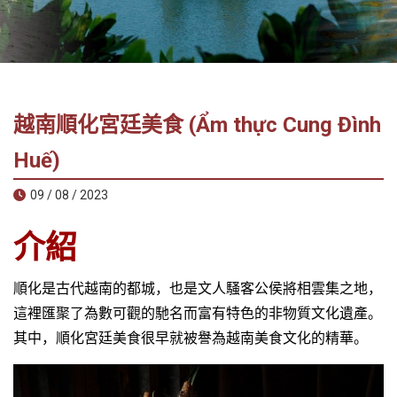
社
-
錫
安
旅
越南順化宮廷美食 (Ẩm thực Cung Đình
遊
-
Huế)
您
09 / 08 / 2023
在
越
介紹
南
最
好
順化是古代越南的都城，也是文人騷客公侯將相雲集之地，
的
這裡匯聚了為數可觀的馳名而富有特色的非物質文化遺產。
合
其中，順化宮廷美食很早就被譽為越南美食文化的精華。
作
夥
伴！