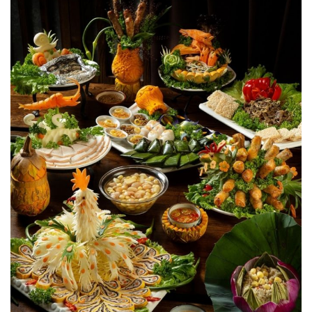
越
南
LOCAL
旅
行
社