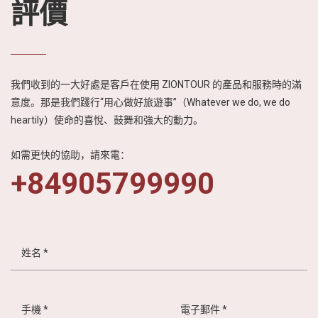
鶉蛋和著奶油在炭
評價
火上面烘烤，就成
了香酥脆的美味烤
米紙。也因為外型
與披薩十分相似，
所以當地人也給它
我們收到的一大好處是客戶在使用 ZIONTOUR 的產品和服務時的滿
Pizza Vietnam-披
意度。那是我們踐行“用心做好旅遊事”（Whatever we do, we do
薩越南的可愛外
heartily）使命的喜悅、鼓舞和強大的動力。
號。
如需更快的協助，請來電：
+84905799990