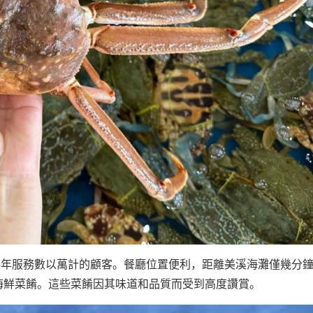
，每年服務數以萬計的顧客。餐廳位置便利，距離美溪海灘僅幾分
新鮮海鮮菜餚。這些菜餚因其味道和品質而受到高度讚賞。