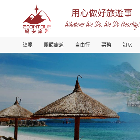
用心做好旅遊事
Whatever We Do, We Do Heartily!
越
總覽
團體旅遊
自由行
票務
訂房
南
錫
安
國
際
旅
行
社
-
越
南
地
接