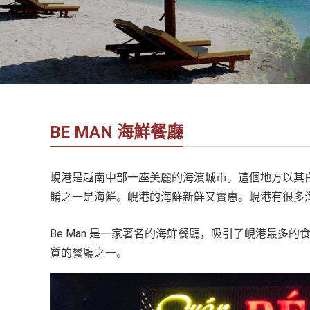
社
-
錫
安
旅
遊
-
BE MAN 海鮮餐廳
您
在
越
峴港是越南中部一座美麗的海濱城市。這個地方以其
南
餚之一是海鮮。峴港的海鮮新鮮又實惠。峴港有很多海鮮
最
好
Be Man 是一家著名的海鮮餐廳，吸引了峴港最多的
的
質的餐廳之一。
合
作
夥
伴！