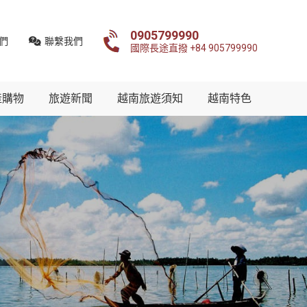
0905799990
們
聯繫我們
國際長途直撥 +84 905799990
產購物
旅遊新聞
越南旅遊須知
越南特色