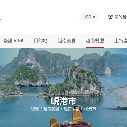
USD
關於我
簽證 VISA
目的地
越南美食
越南餐廳
土特
峴港市
總覽
越南餐廳
越南中部
峴港市