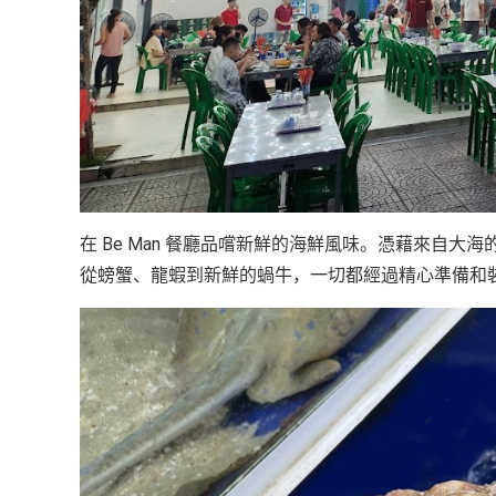
在 Be Man 餐廳品嚐新鮮的海鮮風味。憑藉來自
從螃蟹、龍蝦到新鮮的蝸牛，一切都經過精心準備和