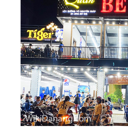
越
南
LOCAL
旅
行
社