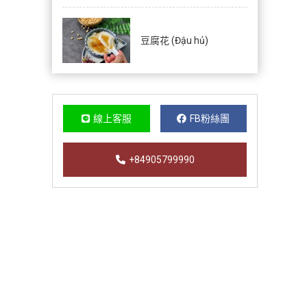
豆腐花 (Đậu hủ)
線上客服
FB粉絲團
+84905799990