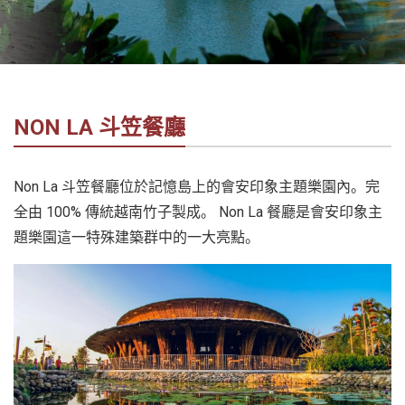
社
-
錫
安
旅
NON LA 斗笠餐廳
遊
-
您
Non La 斗笠餐廳位於記憶島上的會安印象主題樂園內。完
在
全由 100% 傳統越南竹子製成。 Non La 餐廳是會安印象主
越
題樂園這一特殊建築群中的一大亮點。
南
最
好
的
合
作
夥
伴！