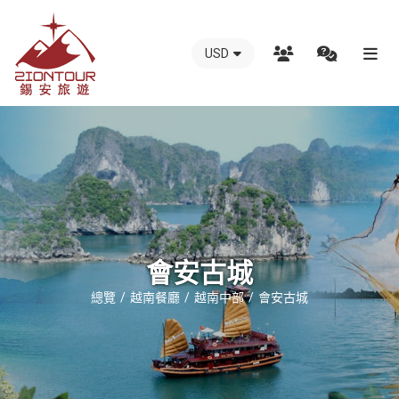
USD
越
南
錫
安
國
際
旅
行
會安古城
社
總覽
越南餐廳
越南中部
會安古城
-
越
南
地
接