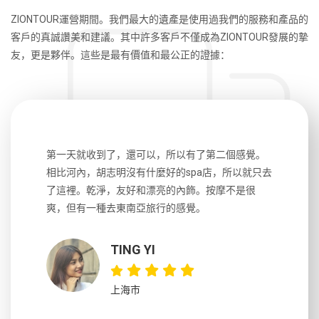
ZIONTOUR運營期間。我們最大的遺產是使用過我們的服務和產品的
客戶的真誠讚美和建議。其中許多客戶不僅成為ZIONTOUR發展的摯
友，更是夥伴。這些是最有價值和最公正的證據：
個感覺。
前一天晚上7點多才接到電話通知接送時間，Mark
這次的旅
所以就只去
導遊英文流利、講解的也很詳細，胡志明到古芝再
利，詳細
不是很
到湄公河每段車程都要2個小時左右，不過同一天可
程時間也
以跑2個景點挺好，最後會有一顆免費椰子，建議先
好相處，
吃完早餐再出發，會到島上2點左右吃午餐
這位導遊以
YISHAN
重庆