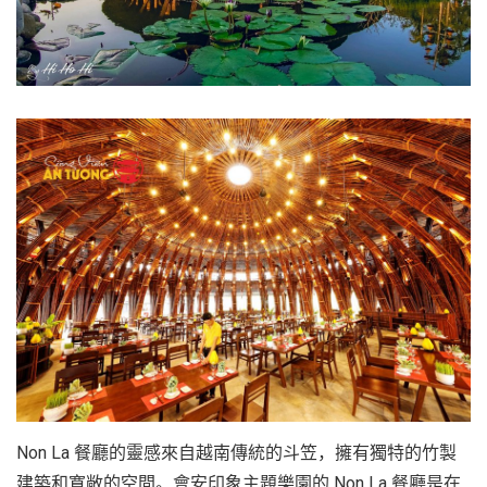
越
南
LOCAL
旅
行
社
Non La 餐廳的靈感來自越南傳統的斗笠，擁有獨特的竹製
建築和寬敞的空間。會安印象主題樂園的 Non La 餐廳是在