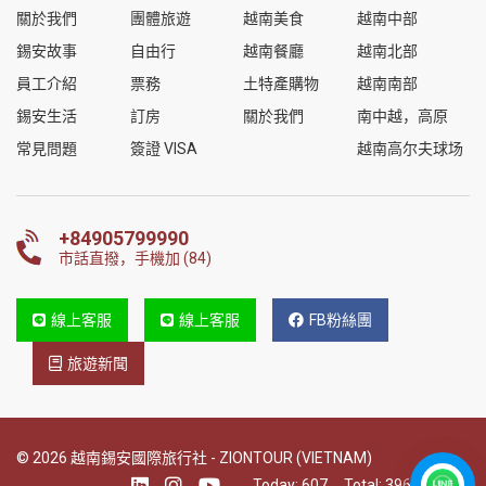
關於我們
團體旅遊
越南美食
越南中部
錫安故事
自由行
越南餐廳
越南北部
員工介紹
票務
土特產購物
越南南部
錫安生活
訂房
關於我們
南中越，高原
常見問題
簽證 VISA
越南高尔夫球场
+84905799990
市話直撥，手機加 (84)
線上客服
線上客服
FB粉絲團
旅遊新聞
© 2026 越南錫安國際旅行社 - ZIONTOUR (VIETNAM)
Today:
607
Total:
396482