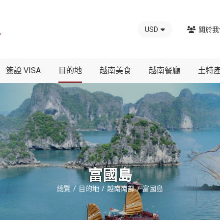
USD
關於我
簽證 VISA
目的地
越南美食
越南餐廳
土特
富國島
總覽
目的地
越南南部
富國島