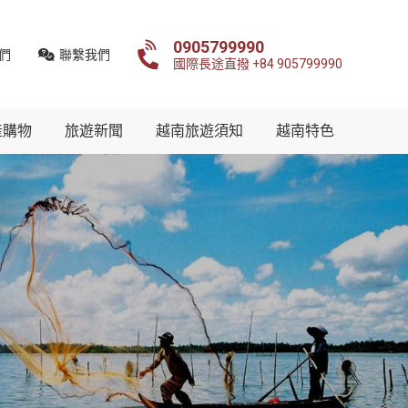
0905799990
們
聯繫我們
國際長途直撥 +84 905799990
產購物
旅遊新聞
越南旅遊須知
越南特色