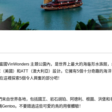
VinWonders 主題公園內，是世界上最大的海龜形水族館
 GGE（美國）和ATT（澳大利亞）設計。它擁有5個十分奇趣的海
就在這裡探索5個令人興奮的部分吧！
們來自世界各地，包括國王、岩石胡珀、阿德利、根圖、洪堡和
Gentoo。不要錯過這些可愛的鳥的用餐體驗！