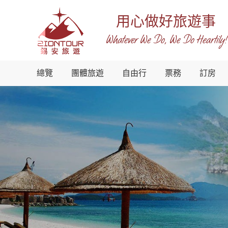
用心做好旅遊事
Whatever We Do, We Do Heartily!
越
總覽
團體旅遊
自由行
票務
訂房
南
錫
安
國
際
旅
行
社
-
越
南
地
接