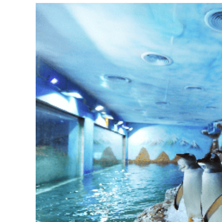
越
南
LOCAL
旅
行
社