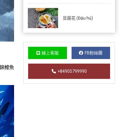
豆腐花 (Đậu hủ)
線上客服
FB粉絲團
錦鯉魚
+84905799990