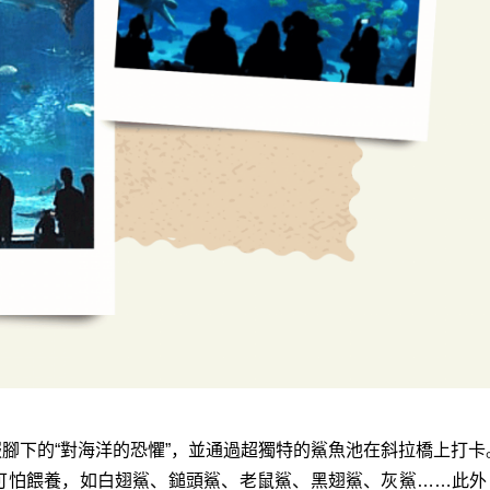
服腳下的“對海洋的恐懼”，並通過超獨特的鯊魚池在斜拉橋上打卡
的可怕餵養，如白翅鯊、鎚頭鯊、老鼠鯊、黑翅鯊、灰鯊……此外