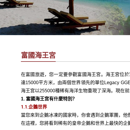
社
-
錫
安
旅
遊
-
富國海王宮
您
在
越
在富國旅遊，您一定要參觀富國海王宮。海王宮位於富國
南
達15000平方米，由兩個世界領先的單位Legacy
最
海王宮以255000種稀有海洋生物重現了深海。現在
好
1. 富國海王宮有什麼特別？
的
1.1.企鵝世界
合
作
當您來到企鵝冰凍的國家時，你會遇到企鵝軍團，他
夥
在這裡，您將看到稀有的皇帝企鵝和世界上最快的企鵝
伴！