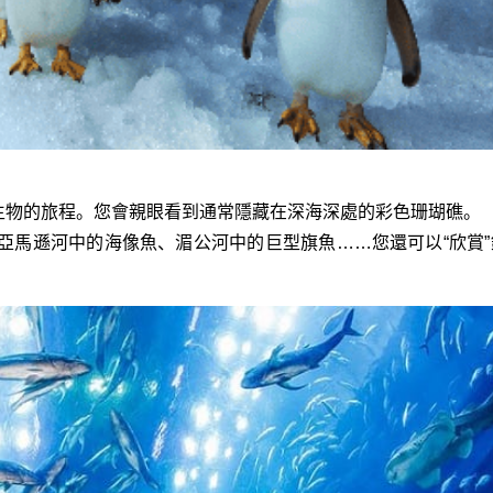
水生物的旅程。您會親眼看到通常隱藏在深海深處的彩色珊瑚礁。
亞馬遜河中的海像魚、湄公河中的巨型旗魚……您還可以“欣賞”