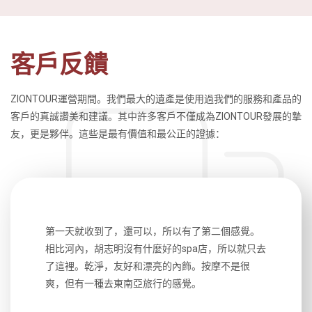
客戶反饋
ZIONTOUR運營期間。我們最大的遺產是使用過我們的服務和產品的
客戶的真誠讚美和建議。其中許多客戶不僅成為ZIONTOUR發展的摯
友，更是夥伴。這些是最有價值和最公正的證據：
生，中文流
第一天就收到了，還可以，所以有了第二個感覺。
前一天晚上
風趣，行
相比河內，胡志明沒有什麼好的spa店，所以就只去
導遊英文
國，都很
了這裡。乾淨，友好和漂亮的內飾。按摩不是很
到湄公河
大力推薦
爽，但有一種去東南亞旅行的感覺。
以跑2個
吃完早餐