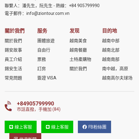
聯繫人：潘先生，阮先生 - 熱線：
+84 905799990
電子郵件：
info@ziontour.com.vn
關於我們
服务
发现
目的地
關於我們
團體旅遊
越南美食
越南中部
錫安故事
自由行
越南餐廳
越南北部
員工介紹
票務
土特產購物
越南南部
錫安生活
訂房
關於我們
南中越，高原
常見問題
簽證 VISA
越南高尔夫球场
+84905799990
市話直撥，手機加 (84)
線上客服
線上客服
FB粉絲團