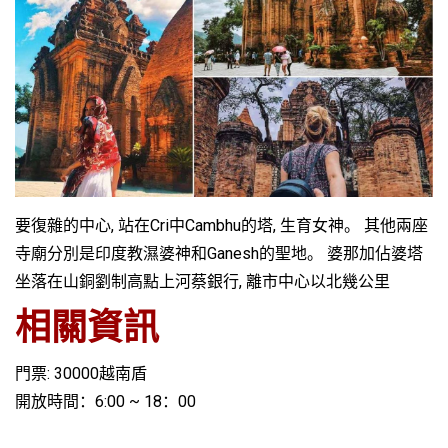
要復雜的中心, 站在Cri中Cambhu的塔, 生育女神。 其他兩座
寺廟分別是印度教濕婆神和Ganesh的聖地。 婆那加佔婆塔
坐落在山銅劉制高點上河蔡銀行, 離市中心以北幾公里
相關資訊
門票: 30000越南盾
開放時間：6:00 ~ 18：00