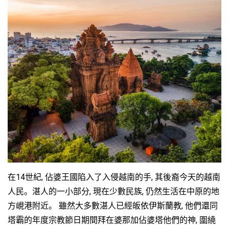
越
南
LOCAL
旅
行
社
在14世紀, 佔婆王國陷入了入侵越南的手, 其後裔今天的越南
人民。湛人的一小部分, 現在少數民族, 仍然生活在中原的地
方峴港附近。 雖然大多數湛人已經皈依伊斯蘭教, 他們還同
塔霸的年度宗教節日期間拜在婆那加佔婆塔他們的神, 圍繞