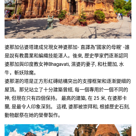
婆那加佔婆塔建成兌現女神婆那加- 直譯為“國家的母親’ -誰
是說有教農業和編織技能湛人。後來, 歷史學家們逐漸認同
婆那加與印度教女神Bhagavati, 濕婆的妻子, 和杜爾加, 水
牛，斬妖除魔。
婆那湛的塔是正方形紅磚結構突出的支撐框架和逐漸變細的
屋頂。那兒站立了十分建築曾經, 每一個專用於一個不同的
神, 但現在只有四個保持。 最高的建築, 在 25 米, 在婆那卡
蘭, 是最令人印象深刻。 這裡, 婆那被崇拜和, 根據歷史石刻,
動物獻祭在她的榮譽製作。