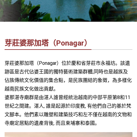
社
-
錫
安
旅
芽莊婆那加塔（Ponagar）
遊
-
您
芽莊婆那加塔（Ponagar）位於慶和省芽莊市永福坊。該遺
在
跡區是古代佔婆王國的獨特藝術建築群體,同時也是越族及
越
佔族傳統文化價值的集合點，是民族團結的象徵，為多樣化
南
越南民族文化做出貢獻。
最
婆那湛寺廟群是由湛人誰曾經統治越南的中部平原第8和11
好
世紀之間建。湛人, 誰是起源於印度教, 有他們自己的基於梵
的
合
文腳本。他們素以雕塑和建築技巧和左不僅在越南的文物和
作
寺廟定居點的遺產背後, 而且柬埔寨和泰國。
夥
伴！