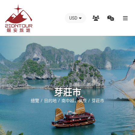
USD
越
南
錫
安
國
際
旅
行
芽莊市
社
總覽
目的地
南中越，高原
芽莊市
-
越
南
地
接