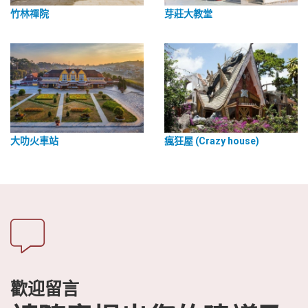
竹林禪院
芽莊大教堂
大叻火車站
瘋狂屋 (Crazy house)
歡迎留言