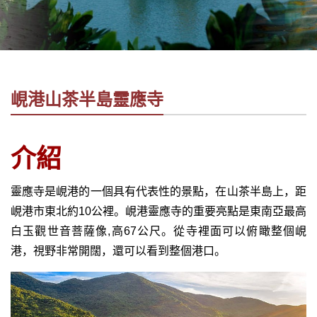
社
-
錫
安
旅
峴港山茶半島靈應寺
遊
-
您
介紹
在
越
靈應寺是峴港的一個具有代表性的景點，在山茶半島上，距
南
最
峴港市東北約
10
公裡。峴港靈應寺的重要亮點是東南亞最高
好
白玉觀世音菩薩像,高
67
公尺。從寺裡面可以俯瞰整個峴
的
港，視野非常開闊，還可以看到整個港口。
合
作
夥
伴！