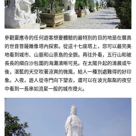
參觀靈應寺的任何遊客想要體驗的最特別的目的地是在層高
的世音菩薩雕像塔內探索。從這十七座塔上，您可以最完美
地看到城市、山脈和山茶島的全貌。再往外看，五行山和被
長長的細白沙包圍的海灘清晰可見。在太陽升起的清晨或午
後，湛藍的天空吹著涼爽的微風，給人一種別處難得的好印
象。入夜，遊人從寺門向下望去，還可以在波光粼粼的夜空
中看到一長串如流星一般的城市燈火。