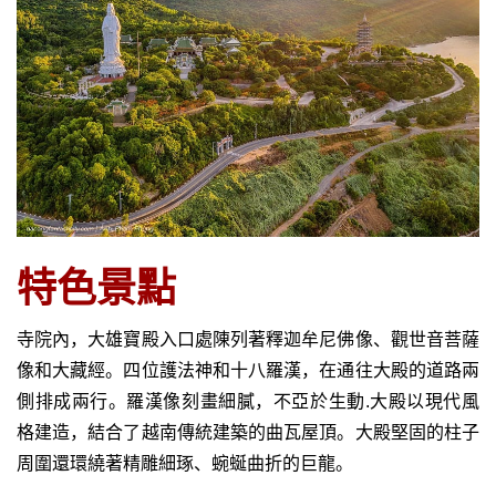
越
南
LOCAL
旅
行
社
特色景
點
寺院內，大雄寶殿入口處陳列著釋迦牟尼佛像、觀世音菩薩
像和大藏經。四位護法神和十八羅漢，在通往大殿的道路兩
側排成兩行。羅漢像刻畫細膩，不亞於生動.大殿以現代風
格建造，結合了越南傳統建築的曲瓦屋頂。大殿堅固的柱子
周圍還環繞著精雕細琢、蜿蜒曲折的巨龍。