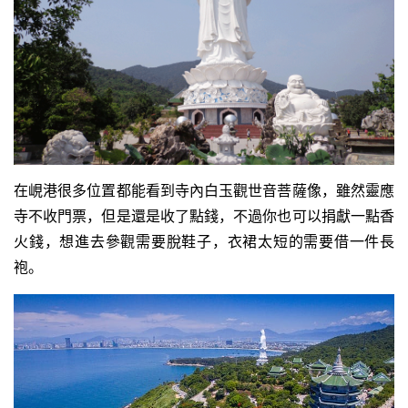
在峴港很多位置都能看到寺內白玉觀世音菩薩像，雖然靈應
寺不收門票，但是還是收了點錢，不過你也可以捐獻一點香
火錢，想進去參觀需要脫鞋子，衣裙太短的需要借一件長
袍。