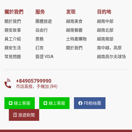
關於我們
服务
发现
目的地
關於我們
團體旅遊
越南美食
越南中部
錫安故事
自由行
越南餐廳
越南北部
員工介紹
票務
土特產購物
越南南部
錫安生活
訂房
關於我們
南中越，高原
常見問題
簽證 VISA
越南高尔夫球场
+84905799990
市話直撥，手機加 (84)
線上客服
線上客服
FB粉絲團
旅遊新聞