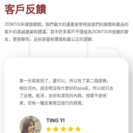
客戶反饋
ZIONTOUR運營期間。我們最大的遺產是使用過我們的服務和產品的
客戶的真誠讚美和建議。其中許多客戶不僅成為ZIONTOUR發展的摯
友，更是夥伴。這些是最有價值和最公正的證據：
生，中文流
第一天就收到了，還可以，所以有了第二個感覺。
前一天晚上
風趣，行
相比河內，胡志明沒有什麼好的spa店，所以就只去
導遊英文
國，都很
了這裡。乾淨，友好和漂亮的內飾。按摩不是很
到湄公河
大力推薦
爽，但有一種去東南亞旅行的感覺。
以跑2個
吃完早餐
TING YI