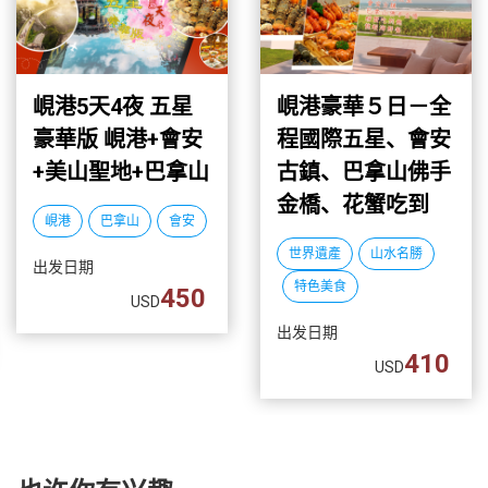
峴港5天4夜 五星
峴港豪華５日－全
豪華版 峴港+會安
程國際五星、會安
+美山聖地+巴拿山
古鎮、巴拿山佛手
金橋、花蟹吃到
峴港
巴拿山
會安
飽、龍蝦海鮮餐
世界遺產
山水名勝
出发日期
特色美食
450
USD
出发日期
410
USD