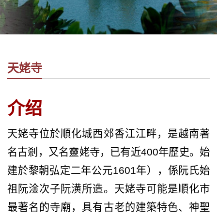
社
-
錫
安
旅
天姥寺
遊
-
您
介绍
在
越
南
天姥寺位於順化城西郊香江江畔，是越南著
最
名古剎，又名靈姥寺，已有近
400
年歷史。始
好
的
建於黎朝弘定二年公元
1601年），
係阮氏始
合
祖阮淦次子阮潢所造。天姥寺可能是順化市
作
夥
最著名的寺廟，具有古老的建築特色、神聖
伴！