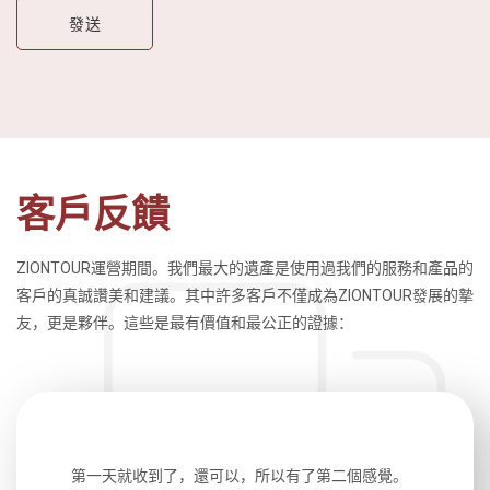
客戶反饋
ZIONTOUR運營期間。我們最大的遺產是使用過我們的服務和產品的
客戶的真誠讚美和建議。其中許多客戶不僅成為ZIONTOUR發展的摯
友，更是夥伴。這些是最有價值和最公正的證據：
生，中文流
第一天就收到了，還可以，所以有了第二個感覺。
前一天晚上