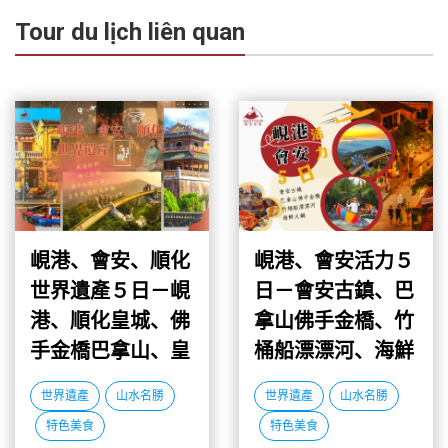
Tour du lịch liên quan
峴港、會安、順化
峴港、會安活力５
世界遺產５日－峴
日－會安古鎮、巴
港、順化皇城、佛
拿山佛手金橋、竹
手金橋巴拿山、皇
桶船漂漂河、海鮮
帝宴、龍蝦海鮮餐
火鍋
世界遺產
山水名勝
世界遺產
山水名勝
特色美食
特色美食