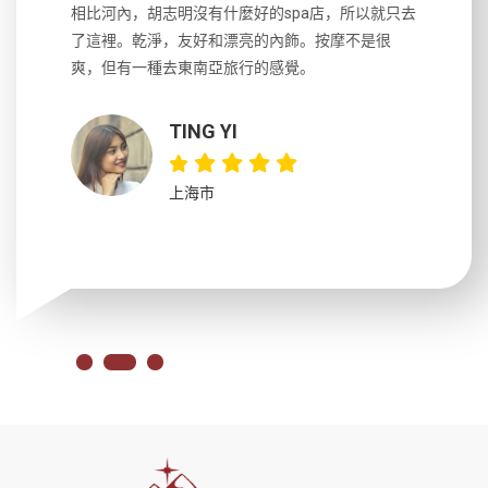
風趣，行
相比河內，胡志明沒有什麼好的spa店，所以就只去
導遊英文
國，都很
了這裡。乾淨，友好和漂亮的內飾。按摩不是很
到湄公河
大力推薦
爽，但有一種去東南亞旅行的感覺。
以跑2個
吃完早餐
TING YI
上海市