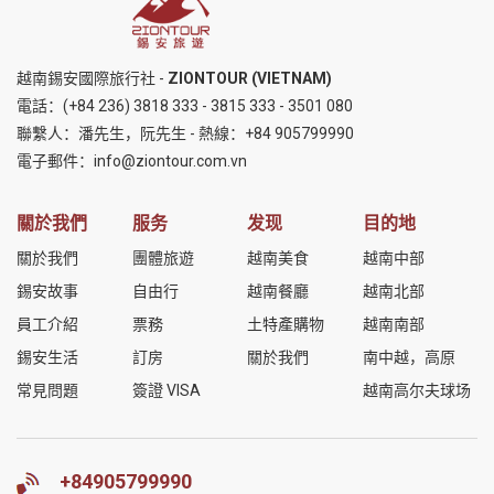
越南錫安國際旅行社 -
ZIONTOUR (VIETNAM)
電話：
(+84 236) 3818 333
-
3815 333
-
3501 080
聯繫人：潘先生，阮先生 - 熱線：
+84 905799990
電子郵件：
info@ziontour.com.vn
關於我們
服务
发现
目的地
關於我們
團體旅遊
越南美食
越南中部
錫安故事
自由行
越南餐廳
越南北部
員工介紹
票務
土特產購物
越南南部
錫安生活
訂房
關於我們
南中越，高原
常見問題
簽證 VISA
越南高尔夫球场
+84905799990