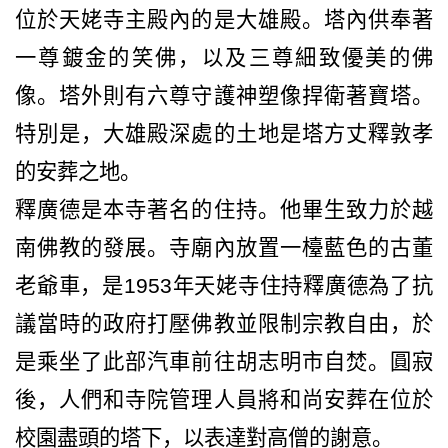
位於天姥寺主殿內的是大雄殿。塔內供奉著
一尊鍍金的笑佛，以及三尊細致優美的佛
像。塔外則有六尊守護神塑像捍衛著寶塔。
特別是，大雄殿深處的土地是塔方丈釋敦孝
的安葬之地。
釋廣德是本寺著名的住持。他畢生致力於越
南佛教的發展。寺廟內放置一檯藍色的古董
老爺車，是
1953
年天姥寺住持釋廣德為了抗
議當時的政府打壓佛教並限制宗教自由，於
是乘坐了此部汽車前往胡志明市自焚。圓寂
後，人們和寺院管理人員將和尚安葬在位於
校園盡頭的塔下，以表達對高僧的謝意。