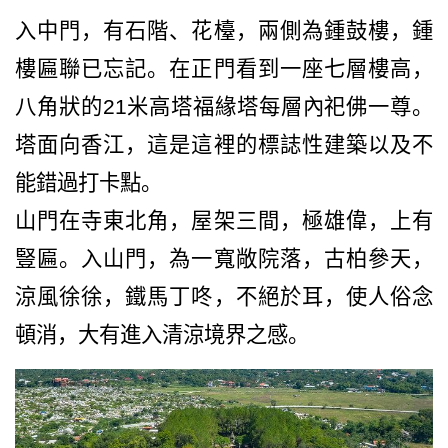
入中門，有石階、花檯，兩側為鍾鼓樓，鍾
樓匾聯已忘記。在正門看到一座七層樓高，
八角狀的
21
米高塔福緣塔每層內祀佛一尊。
塔面向香江，這是這裡的標誌性建築以及不
能錯過打卡點。
山門在寺東北角，屋架三間，極雄偉，上有
豎匾。入山門，為一寬敞院落，古柏參天，
涼風徐徐，鐵馬丁咚，不絕於耳，使人俗念
頓消，大有進入清涼境界之感。