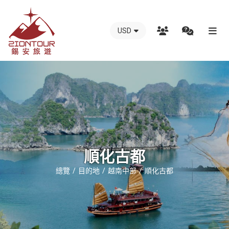
USD
越
南
錫
安
國
際
旅
行
順化古都
社
總覽
目的地
越南中部
順化古都
-
越
南
地
接