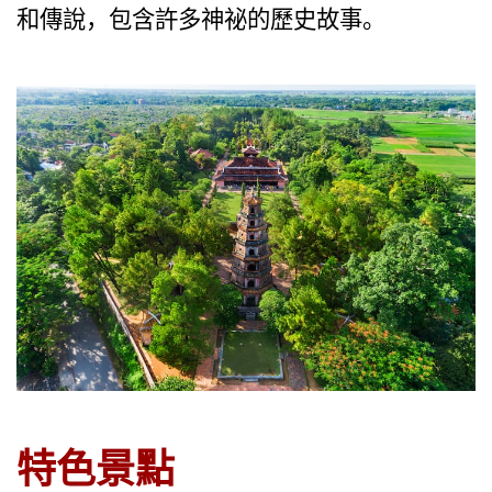
和傳說，包含許多神祕的歷史故事。
越
南
LOCAL
旅
行
社
特色景
點