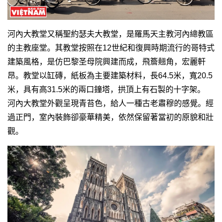
河內大教堂又稱聖約瑟夫大教堂，是羅馬天主教河內總教區
的主教座堂。其教堂按照在12世紀和復興時期流行的哥特式
建築風格，是仿巴黎圣母院興建而成，飛簷翹角，宏麗軒
昂。
教堂以缸磚，紙板為主要建築材料，長64.5米，寬20.5
米，具有高31.5米的兩口鐘塔，拱頂上有石製的十字架。
河內大教堂外觀呈現青苔色，給人一種古老肅穆的感覺。經
過正門，室內裝飾卻豪華精美，依然保留著當初的原貌和壯
觀。