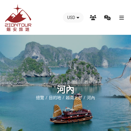
USD
越
南
錫
安
國
際
旅
行
河內
社
總覽
目的地
越南北部
河內
-
越
南
地
接