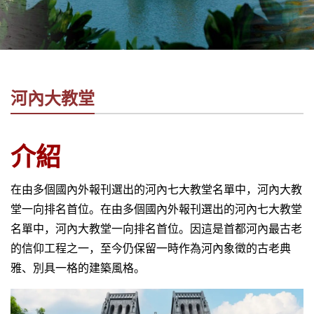
社
-
錫
安
旅
河內大教堂
遊
-
您
介紹
在
越
在由多個國內外報刊選出的河內七大教堂名單中，河內大教
南
最
堂一向排名首位。在由多個國內外報刊選出的河內七大教堂
好
名單中，河內大教堂一向排名首位。因這是首都河內最古老
的
的信仰工程之一，至今仍保留一時作為河內象徵的古老典
合
雅、別具一格的建築風格。
作
夥
伴！