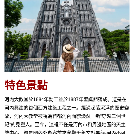
越
南
LOCAL
旅
行
社
特色景
點
河內大教堂於1884年動工並於1887年聖誕節落成。這是在
河內興建的首個西方建築工程之一。經過起落沉浮的歷史變
故，河內大教堂被視為首都河內面貌煥然一新“穿越三個世
紀”的見證人。至今，這裡不僅是河內市和周邊地區的天主
教中心，還是國內外遊客前來參觀千年文獻昇龍-河內不可