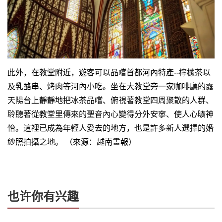
此外，在教堂附近，遊客可以品嚐首都河內特產--檸檬茶以
及乳酪串、烤肉等河內小吃。坐在大教堂旁一家咖啡廳的露
天陽台上靜靜地把冰茶品嚐、俯視著教堂四周聚散的人群、
聆聽著從教堂里傳來的聖音內心變得分外安寧、使人心曠神
怡。這裡已成為年輕人愛去的地方，也是許多新人選擇的婚
紗照拍攝之地。 （來源：越南畫報）
也许你有兴趣