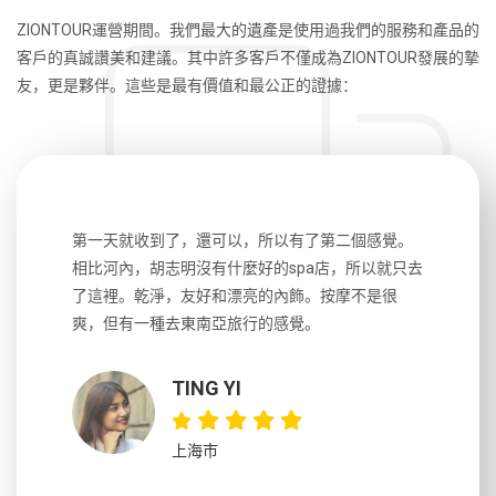
ZIONTOUR運營期間。我們最大的遺產是使用過我們的服務和產品的
客戶的真誠讚美和建議。其中許多客戶不僅成為ZIONTOUR發展的摯
友，更是夥伴。這些是最有價值和最公正的證據：
生，中文流
第一天就收到了，還可以，所以有了第二個感覺。
前一天晚上
風趣，行
相比河內，胡志明沒有什麼好的spa店，所以就只去
導遊英文
國，都很
了這裡。乾淨，友好和漂亮的內飾。按摩不是很
到湄公河
大力推薦
爽，但有一種去東南亞旅行的感覺。
以跑2個
吃完早餐
TING YI
上海市