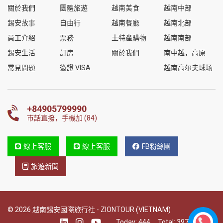
關於我們
團體旅遊
越南美食
越南中部
錫安故事
自由行
越南餐廳
越南北部
員工介紹
票務
土特產購物
越南南部
錫安生活
訂房
關於我們
南中越，高原
常見問題
簽證 VISA
越南高尔夫球场
+84905799990
市話直撥，手機加 (84)
線上客服
線上客服
FB粉絲團
旅遊新聞
© 2026 越南錫安國際旅行社 - ZIONTOUR (VIETNAM)
Today:
444
Total:
397021