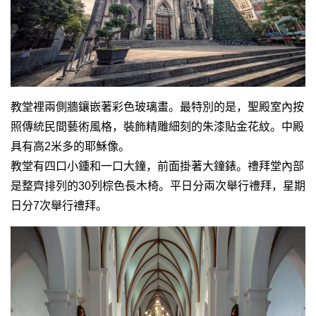
教堂裡兩側牆鑲嵌著彩色玻璃畫。最特別的是，聖殿室內按
照傳統民間藝術風格，裝飾精雕細刻的朱漆貼金花紋。中殿
具有高2米多的耶穌像。
教堂有四口小鍾和一口大鐘，前面掛著大鐘錶。禮拜堂內部
是整齊排列的30列棕色長木椅。平日分兩次舉行禮拜，星期
日分7次舉行禮拜。