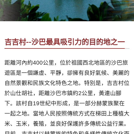
社
-
錫
安
旅
吉吉村--沙巴最具吸引力的目的地之一
遊
-
您
距離河內約400公里，位於祖國西北地區的沙巴旅
在
遊區是一個謙虛、平靜，卻擁有良好氣候、美麗的
越
南
自然景觀和民族文化特色之地。特別是，吉吉村位
最
於山仕胡社，距離沙巴市鎮約2公里，黃連山腳
好
下。該村自19世紀中形成，是一部分赫蒙族聚在
的
合
一起之地。當地人民按照傳統方式在梯田上種植大
作
米、玉米，養殖，並良好保護許多傳統公益行業。
夥
目前，吉吉村以赫蒙族的特色和多樣性傳統文化而
伴！