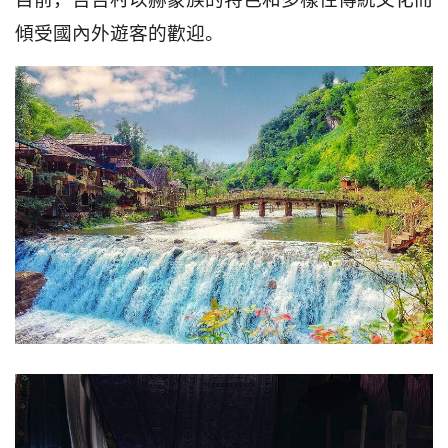
越
傾受國內外遊客的歡迎。
南
LOCAL
旅
行
社