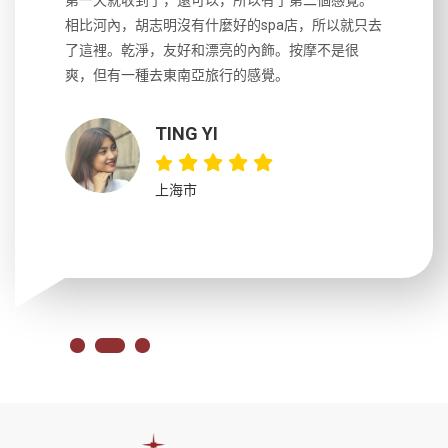
生，中文流
第一天就收到了，還可以，所以有了第二個感覺。
前一天晚上
風趣，行
相比河內，胡志明沒有什麼好的spa店，所以就只去
導遊英文
國，都很
了這裡。乾淨，友好和漂亮的內飾。按摩不是很
到湄公河
大力推薦
爽，但有一種去東南亞旅行的感覺。
以跑2個
吃完早餐
TING YI
上海市