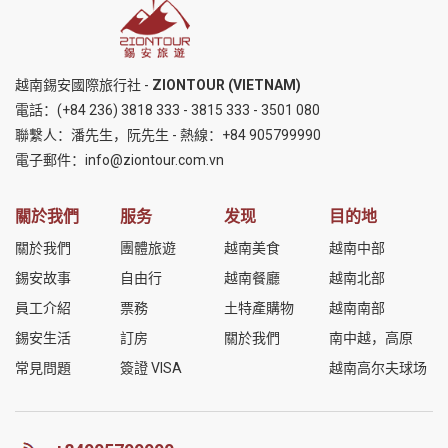
越南錫安國際旅行社 -
ZIONTOUR (VIETNAM)
電話：
(+84 236) 3818 333
-
3815 333
-
3501 080
聯繫人：潘先生，阮先生 - 熱線：
+84 905799990
電子郵件：
info@ziontour.com.vn
關於我們
服务
发现
目的地
關於我們
團體旅遊
越南美食
越南中部
錫安故事
自由行
越南餐廳
越南北部
員工介紹
票務
土特產購物
越南南部
錫安生活
訂房
關於我們
南中越，高原
常見問題
簽證 VISA
越南高尔夫球场