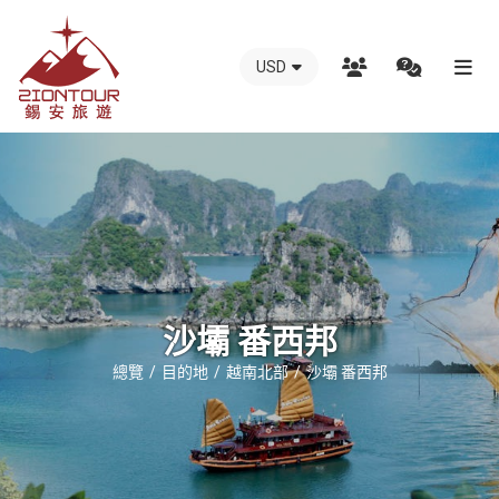
USD
越
南
錫
安
國
際
旅
行
沙壩 番西邦
社
總覽
目的地
越南北部
沙壩 番西邦
-
越
南
地
接